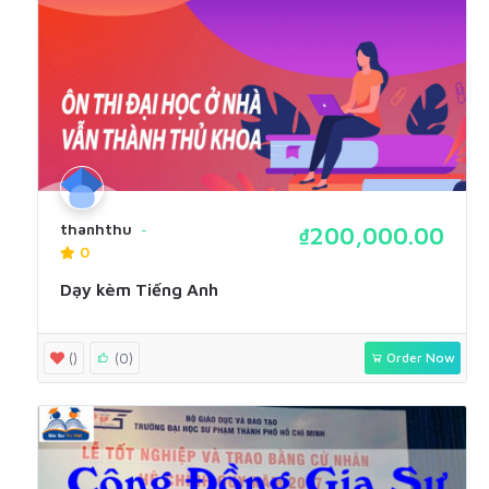
thanhthu
₫200,000.00
0
Dạy kèm Tiếng Anh
()
(0)
Order Now