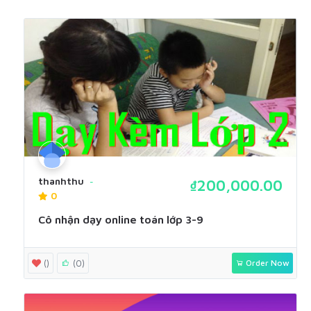
thanhthu
₫200,000.00
0
Cô nhận dạy online toán lớp 3-9
()
(0)
Order Now