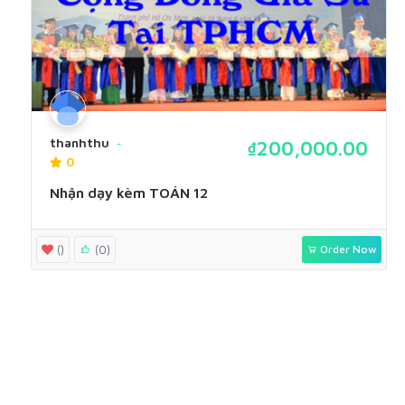
thanhthu
₫200,000.00
0
Nhận dạy kèm TOÁN 12
()
(0)
Order Now